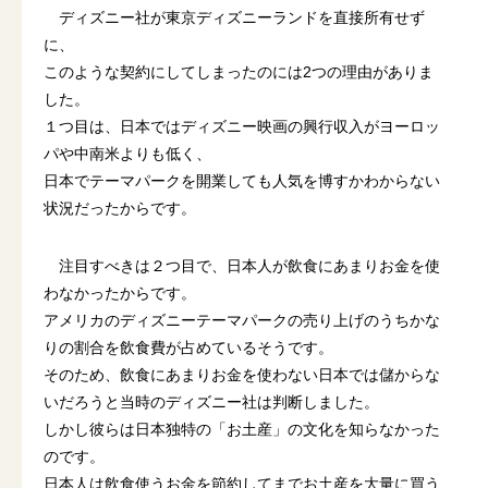
ディズニー社が東京ディズニーランドを直接所有せず
に、
このような契約にしてしまったのには2つの理由がありま
した。
１つ目は、日本ではディズニー映画の興行収入がヨーロッ
パや中南米よりも低く、
日本でテーマパークを開業しても人気を博すかわからない
状況だったからです。
注目すべきは２つ目で、日本人が飲食にあまりお金を使
わなかったからです。
アメリカのディズニーテーマパークの売り上げのうちかな
りの割合を飲食費が占めているそうです。
そのため、飲食にあまりお金を使わない日本では儲からな
いだろうと当時のディズニー社は判断しました。
しかし彼らは日本独特の「お土産」の文化を知らなかった
のです。
日本人は飲食使うお金を節約してまでお土産を大量に買う