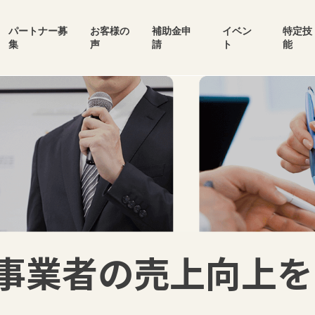
パートナー募
お客様の
補助金申
イベン
特定技
集
声
請
ト
能
事業者の売上向上を