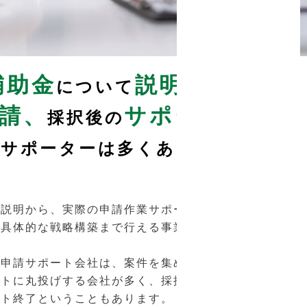
金
説明
について
で
請、
サポー
採択後の
るサポーターは多くあり
要説明から、実際の申請作業サポート、
や具体的な戦略構築まで行える事業者は
サポート会社は、案件を集めて別
ントに丸投げする会社が多く、採択され
ート終了ということもあります。