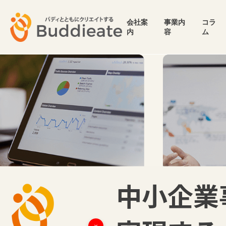
会社案
事業内
コラ
内
容
ム
中小企業