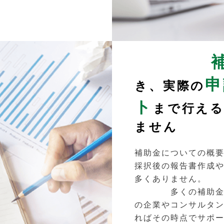
補助
申
き、実際の
ト
まで行え
ません
補助金についての概
採択後の報告書作成
多くありません。
多くの補助金申請
の企業やコンサルタ
ればその時点でサポ