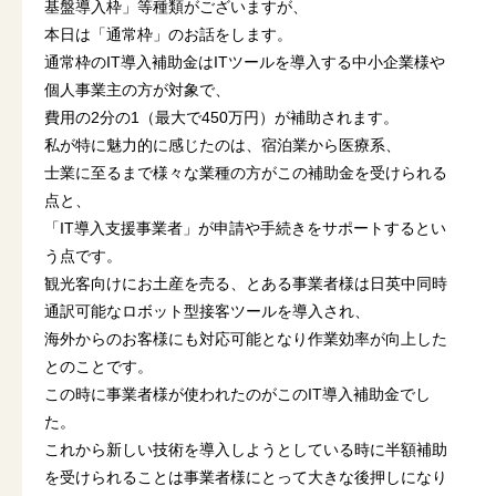
基盤導入枠」等種類がございますが、
本日は「通常枠」のお話をします。
通常枠のIT導入補助金はITツールを導入する中小企業様や
個人事業主の方が対象で、
費用の2分の1（最大で450万円）が補助されます。
私が特に魅力的に感じたのは、宿泊業から医療系、
士業に至るまで様々な業種の方がこの補助金を受けられる
点と、
「IT導入支援事業者」が申請や手続きをサポートするとい
う点です。
観光客向けにお土産を売る、とある事業者様は日英中同時
通訳可能なロボット型接客ツールを導入され、
海外からのお客様にも対応可能となり作業効率が向上した
とのことです。
この時に事業者様が使われたのがこのIT導入補助金でし
た。
これから新しい技術を導入しようとしている時に半額補助
を受けられることは事業者様にとって大きな後押しになり