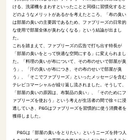
ける、洗濯機をまわすといったことと同様に習慣化すると
どのようなメリットがあるかを考えたところ、「布の臭い
は部屋の臭いの主要因であるため、ファブリーズの日常的
な使用で部屋全体が臭わなくなる」という結論が出まし
た。
これを踏まえて、ファブリーズの広告で打ち出す特長が
「部屋の臭いをとって快適な空間にする」に変えられまし
た。「料理の臭いが布について、その布のせいで部屋が臭
う」、「汗の臭いが布につき、その布のせいで部屋が臭
う」、「そこでファブリーズ」といったメッセージを含む
テレビコマーシャルが繰り返し流されました。そうして、
「部屋の臭いの原因は、布製品の臭い」、「そのためにフ
ァブリーズを使おう」という考えが生活者の間で徐々に浸
透していき、P&Gはファブリーズを習慣的に使う消費者を
獲得しました。
P&Gは「部屋の臭いをとりたい」というニーズを持つ人