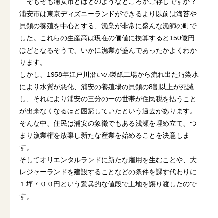
そもそも浦安市とはどのようなところかご存じですか？
浦安市は東京ディズニーランドができるより以前は海苔や
貝類の養殖を中心とする、漁業が非常に盛んな漁師の町で
した。これらの生産高は現在の価値に換算すると150億円
ほどとなるそうで、いかに漁業が盛んであったかよくわか
ります。
しかし、1958年江戸川沿いの製紙工場から流れ出た汚染水
により水質が悪化、浦安の養殖場の貝類の8割以上が死滅
し、それにより浦安の三分の一の世帯が住民税を払うこと
が出来なくなるほど困窮していたという過去があります。
そんな中、住民は浦安の象徴でもある浅瀬を埋め立て、つ
まり漁業権を放棄し新たな産業を始めることを決意しま
す。
そしてオリエンタルランドに新たな雇用を生むことや、大
レジャーランドを建設することなどの条件を課す代わりに
１坪７００円という驚異的な値段で土地を譲り渡したので
す。