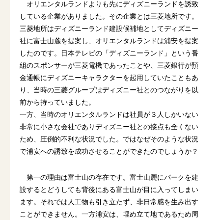
オリエンタルランドよりも先にディズニーランドを誘致
している企業がありました。その企業とは三菱地所です。
三菱地所はディズニーランド建設候補地としてディズニー
社に富士山麓を提案し、オリエンタルランドは浦安を提案
したのです。日本テレビの「ディズニーランド」という番
組のスポンサーが三菱電機であったことや、三菱銀行が預
金通帳にディズニーキャラクターを起用していたこともあ
り、当時の三菱グループはディズニー社とのつながりを以
前から持っていました。
一方、当時のオリエンタルランドは社員が３人しかいない
非常に小さな会社でありディズニー社との接点も全くない
ため、圧倒的不利な状況でした。ではなぜそのような状況
で浦安への誘致を成功させることができたのでしょうか？
第一の理由は富士山の存在です。富士山麓にパークを建
設するとどうしても背後にある富士山が目に入ってしまい
ます。それでは人工物も引き立たず、非日常感を生み出す
ことができません。一方浦安は、埋め立て地であるため周