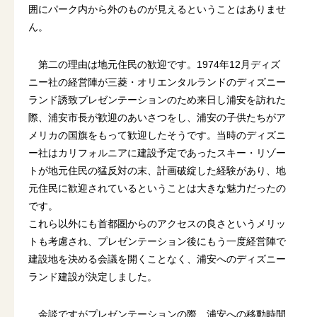
囲にパーク内から外のものが見えるということはありませ
ん。
第二の理由は地元住民の歓迎です。1974年12月ディズ
ニー社の経営陣が三菱・オリエンタルランドのディズニー
ランド誘致プレゼンテーションのため来日し浦安を訪れた
際、浦安市長が歓迎のあいさつをし、浦安の子供たちがア
メリカの国旗をもって歓迎したそうです。当時のディズニ
ー社はカリフォルニアに建設予定であったスキー・リゾー
トが地元住民の猛反対の末、計画破綻した経験があり、地
元住民に歓迎されているということは大きな魅力だったの
です。
これら以外にも首都圏からのアクセスの良さというメリッ
トも考慮され、プレゼンテーション後にもう一度経営陣で
建設地を決める会議を開くことなく、浦安へのディズニー
ランド建設が決定しました。
余談ですがプレゼンテーションの際、浦安への移動時間