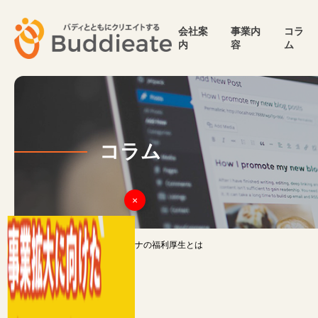
会社案
事業内
コラ
内
容
ム
コラム
×
TOP
>
コラム
>
サウナの福利厚生とは