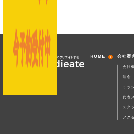
HOME
会社案
会社
理念
ミッ
代表
スタ
アク