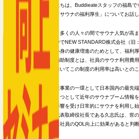
こんにちは。Buddieateスタッフの福島で
本日は「サウナの福利厚生」についてお話
近年、多くの人々の間でサウナ人気が高
そんな中でNEW STANDARD株式会社（旧：
社員の心身の健康増進のためとして、福利厚
サウナ補助制度とは、社員のサウナ利用費
社内においてこの制度の利用率は高いとの
同社は事業の一環として日本国内の最先
そのひとつとして近年のサウナブーム情報
それに影響を受け日常的にサウナを利用し
同社の代表取締役社長である久志氏は、世
サウナは社員のQOL向上に効果があると判