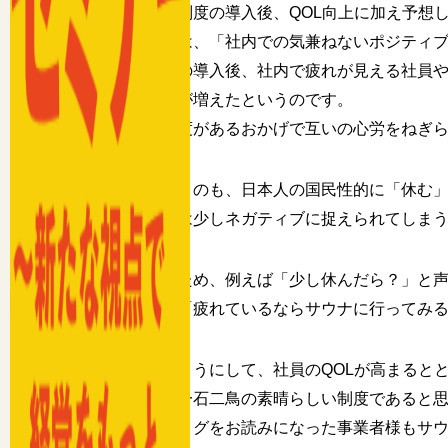
この制度の導入後、QOL向上に加え予想
久志氏は、「社内での気兼ねないポジティ
同制度の導入後、社内で疲れが見える社員
シーンが増えたというのです。
この制度があるおかげで互いの心労をねぎ
というのも、日本人の国民性的に「休む
社内では少しネガティブに捉えられてしま
そのため、例えば「少し休んだら？」と
一方で「疲れているならサウナに行ってみ
このようにして、社員のQOLが高まると
まさに一石二鳥の素晴らしい制度であると
このブログをお読みになった事業者様もサ