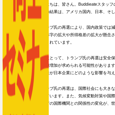
こんにちは、皆さん。Buddieateス
す。この結果は、アメリカ国内、日本、そ
トランプ氏の再選により、国内政策では
に財政赤字の拡大や所得格差の拡大が懸念
も指摘されています。
日本にとって、トランプ氏の再選は安全
費の負担増加が求められる可能性がありま
一」政策が日本企業にどのような影響を与
トランプ氏の再選は、国際社会にも大き
念されています。また、気候変動対策や国際
国連などの国際機関との関係性の変化が、