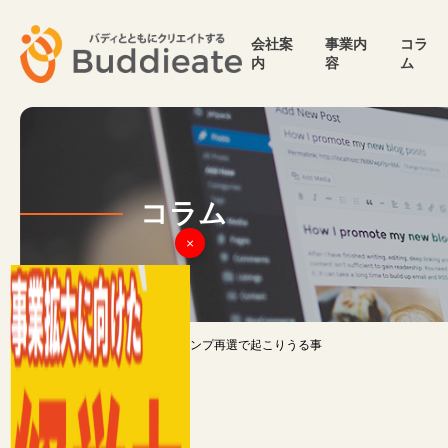
会社案
事業内
コラ
内
容
ム
コラム
×
TOP
>
コラム
>
トランプ再選で起こりうる事