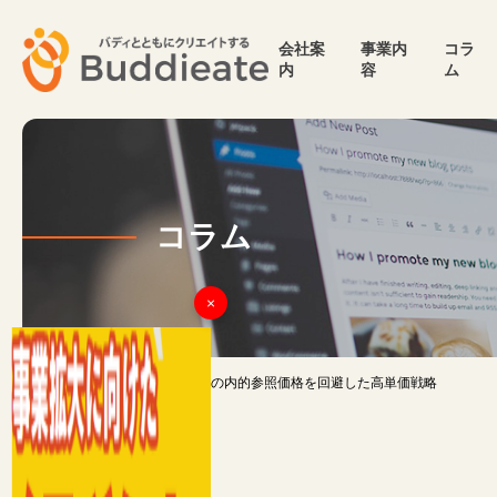
会社案
事業内
コラ
内
容
ム
コラム
×
TOP
>
コラム
>
松屋の内的参照価格を回避した高単価戦略