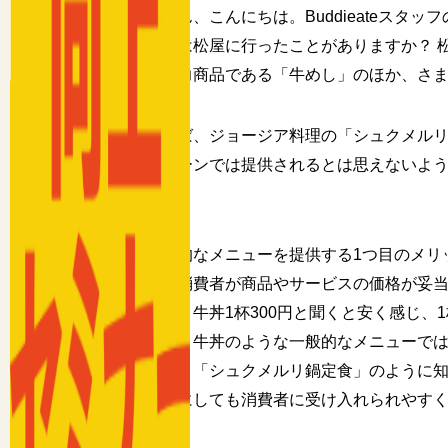
皆さん、こんにちは。Buddieateスタ
皆さんは松屋に行ったことがありますか？ 
屋は主力商品である「牛めし」のほか、さま
例えば、ジョージア料理の「シュクメル
丼チェーンでは提供されるとは思えないよ
か？
個性的なメニューを提供する1つ目のメリ
は、「消費者が商品やサービスの価格が妥
例えば、牛丼1杯300円と聞くと安く感じ、
のため、牛丼のような一般的なメニューで
しかし、「シュクメルリ鍋定食」のように
格設定にしても消費者に受け入れられやす