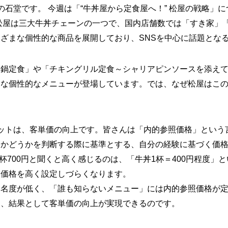
ッフの石堂です。 今週は「“牛丼屋から定食屋へ！” 松屋の戦略」
松屋は三大牛丼チェーンの一つで、国内店舗数では「すき家」
ざまな個性的な商品を展開しており、SNSを中心に話題とな
リ鍋定食」や「チキングリル定食～シャリアピンソースを添え
うな個性的なメニューが登場しています。では、なぜ松屋はこ
ットは、客単価の向上です。皆さんは「内的参照価格」という
当かどうかを判断する際に基準とする、自分の経験に基づく価
1杯700円と聞くと高く感じるのは、「牛丼1杯＝400円程度
は価格を高く設定しづらくなります。
知名度が低く、「誰も知らないメニュー」には内的参照価格が
く、結果として客単価の向上が実現できるのです。