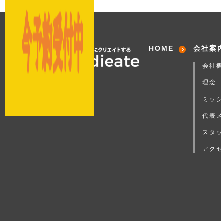
HOME
会社案
会社
理念
ミッ
代表
スタ
アク