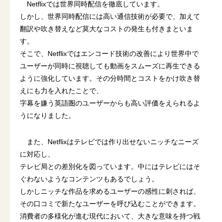
Netflixでは世界同時配信を徹底しています。
しかし、世界同時配信には高い通信技術が必要で、加えて
翻訳や吹き替えなど莫大なコストの発生も付きまといま
す。
そこで、Netflixではエンコード技術の改善により世界中で
ユーザーが同時に視聴しても動画をスムーズに再生できる
ように強化しています。その分時間とコストをかけ吹き替
えにも力を入れたことで、
字幕を嫌う英語圏のユーザーからも高い評価をえられるよ
うになりました。
また、Netflixはテレビでは作り出せないニッチなニーズ
に対応し、
テレビ局との差別化を図っています。中にはテレビにはそ
ぐわないようなコンテンツもあるでしょう。
しかしニッチな作品を求めるユーザーの感性に刺されば、
その口コミで新たなユーザーを呼び込むことができます。
消費者の多様化が進む現代において、大きな意味を持つ戦