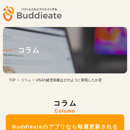
コラム
TOP
>
コラム
>
USJの経営回復はどのように実現したか②
コラム
Column
Buddieateのアプリなら毎週更新される