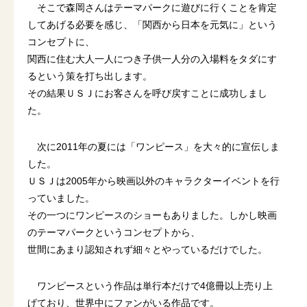
そこで森岡さんはテーマパークに遊びに行くことを肯定
してあげる必要を感じ、「関西から日本を元気に」という
コンセプトに、
関西に住む大人一人につき子供一人分の入場料をタダにす
るという策を打ち出します。
その結果ＵＳＪにお客さんを呼び戻すことに成功しまし
た。
次に2011年の夏には「ワンピース」を大々的に宣伝しま
した。
ＵＳＪは2005年から映画以外のキャラクターイベントを行
っていました。
その一つにワンピースのショーもありました。しかし映画
のテーマパークというコンセプトから、
世間にあまり認知されず細々とやっているだけでした。
ワンピースという作品は単行本だけで4億冊以上売り上
げており、世界中にファンがいる作品です。